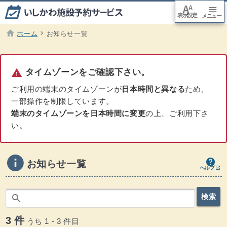
font_adjuster
menu
表示設定
arrow_downward
メニュー
本文
へ移
動
home
chevron_right
ホーム
お知らせ一覧
現在のページ :
warning
タイムゾーンをご確認下さい。
ご利用の端末のタイムゾーンが
日本時間と異なる
ため、
一部操作を制限しています。
端末のタイムゾーンを日本時間に変更
の上、ご利用下さ
い。
info
ヘルプ - お知らせ
ウインドウを別のタブで表示します
help
お知らせ一覧
ヘルプ
open_in_new
お知らせのキーワード検索
search
検索
3 件
うち 1 - 3 件目