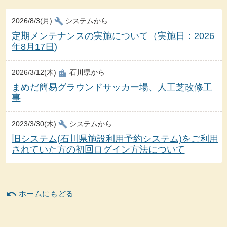
build
2026/8/3(月)
システムから
定期メンテナンスの実施について（実施日：2026
年8月17日)
location_city
2026/3/12(木)
石川県から
まめだ簡易グラウンドサッカー場、人工芝改修工
事
build
2023/3/30(木)
システムから
旧システム(石川県施設利用予約システム)をご利用
されていた方の初回ログイン方法について
undo
ホームにもどる