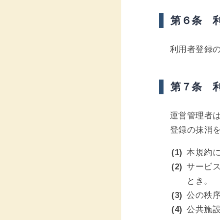
第６条 
利用者登録
第７条 
運営管理者
登録の抹消
本規約
サービ
とき。
公の秩
公共施