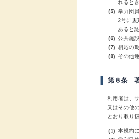
れると
暴力団員
2号に
あると
公共施
相応の
その他
第８条 
利用者は、
又はその他
とおり取り
本規約