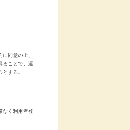
約に同意の上、
得ることで、運
のとする。
滞なく利用者登