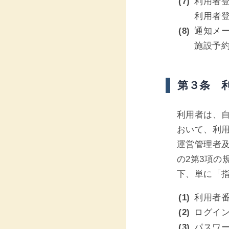
利用者
利用者
通知メ
施設予
第３条 
利用者は、
おいて、利
運営管理者及
の2第3項
下、単に「
利用者
ログイン
パスワ