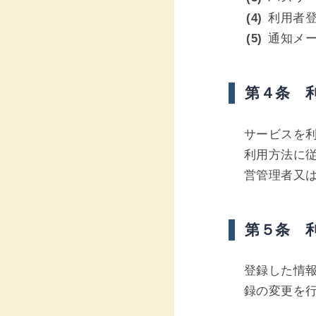
利用者
通知メ
第４条 
サービスを
利用方法に
営管理者又
第５条 
登録した情
録の変更を