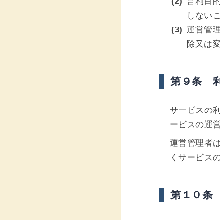
営利目
しない
運営管
除又は
第９条 
サービスの
ービスの運
運営管理者
くサービス
第１０条