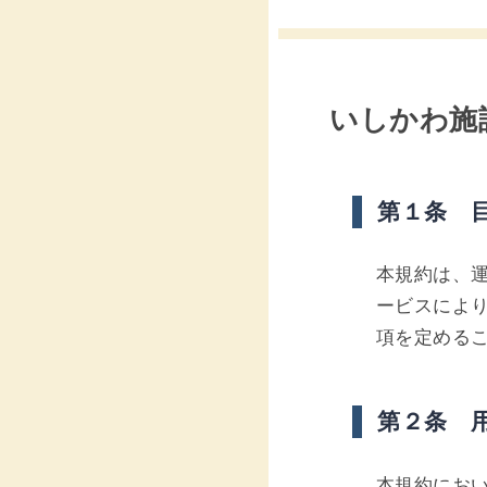
いしかわ施
第１条 
本規約は、運
ービスによ
項を定める
第２条 
本規約にお