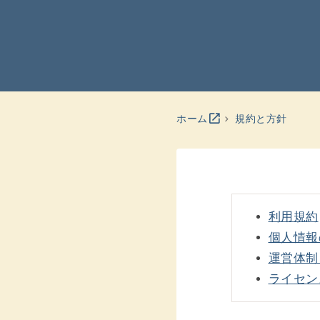
別のウインドウを開きます
open_in_new
ホーム
規約と方針
利用規約
個人情報
運営体制
ライセン