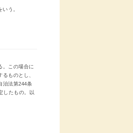
をいう。
。
る。この場合に
するものとし、
治法第244条
定したもの。以