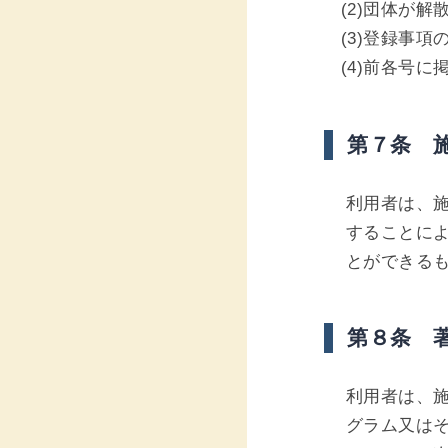
(2)団体が
(3)登録事
(4)前各号
第７条 
利用者は、
することに
とができる
第８条 
利用者は、
グラム又は