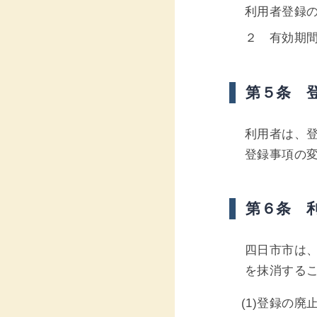
利用者登録
２ 有効期
第５条 
利用者は、
登録事項の
第６条 
四日市市は
を抹消する
(1)登録の