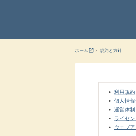
別のウインドウを開きます
open_in_new
ホーム
規約と方針
利用規約
個人情報
運営体制
ライセン
ウェブア