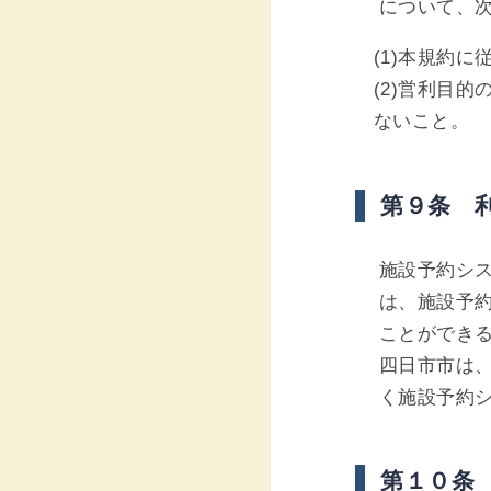
について、
(1)本規約
(2)営利目
ないこと。
第９条 
施設予約シ
は、施設予
ことができ
四日市市は
く施設予約
第１０条