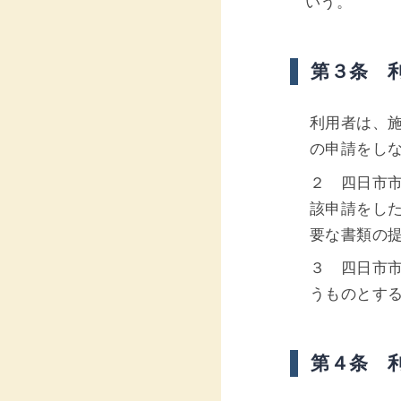
いう。
第３条 
利用者は、
の申請をし
２ 四日市
該申請をし
要な書類の
３ 四日市
うものとす
第４条 