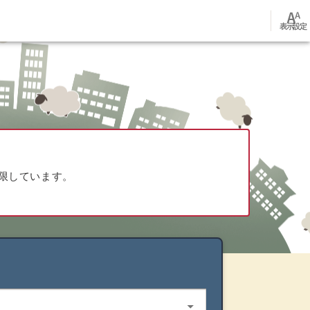
font_adjuster
表示設定
限しています。
arrow_drop_down