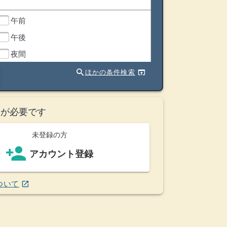
午前
午後
夜間
search
open_in_browser
ほかの条件検索
ト
が必要です
未登録の方
person_add
アカウント登録
(ウインドウを別のタブで表示します)
ついて
open_in_new