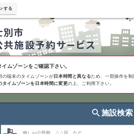
ンする
タイムゾーンをご確認下さい。
用の端末のタイムゾーンが
日本時間と異なる
ため、一部操作を制
のタイムゾーンを日本時間に変更
の上、ご利用下さい。
search
施設検索
domain
目的・場所