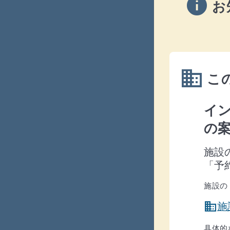
info
お
domain
こ
イ
の
施設
「予
施設の
domain
施
具体的