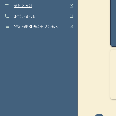
subject
(ウインドウを別のタブで表示します)
open_in_new
規約と方針
phone
(ウインドウを別のタブで表示します)
open_in_new
お問い合わせ
format_list_bulleted
(ウインドウを別のタブで表示します)
open_in_new
特定商取引法に基づく表示
閉
close
じ
る