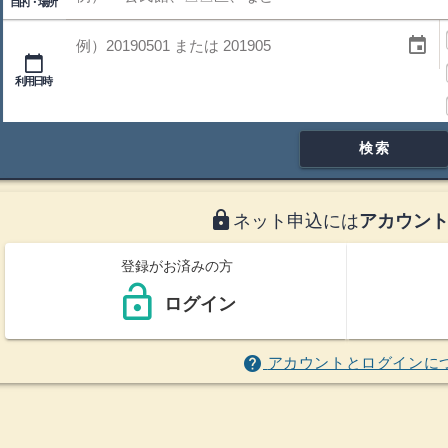
目的・場所
利用時間帯
利用日
event
calendar_today
利用時間帯
利用日時
検索
lock
ネット申込には
アカウン
登録がお済みの方
lock_open
ログイン
help
アカウントとログインに