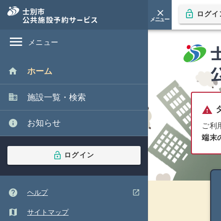
close
lock_open
ログイ
arrow_downward
メニュー
本文
へ移
閉じる
動
menu
メニュー
home
ホーム
domain
施設一覧・検索
warning
info
お知らせ
ご利
端末
lock_open
ログイン
help
(ウインドウを別のタブで表示します)
open_in_new
ヘルプ
map
サイトマップ