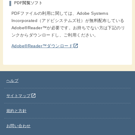
PDF閲覧ソフト
PDFファイルの利用に関しては、Adobe Systems
Incorporated（アドビシステムズ社）が無料配布している
Adobe®Reader™が必要です。お持ちでない方は下記のリ
ンクからダウンロードし、ご利用ください。
別のウインドウを開きます
open_in_new
Adobe®Reader™ダウンロード
ヘルプ
別のウインドウを開きます
open_in_new
サイトマップ
規約と方針
お問い合わせ