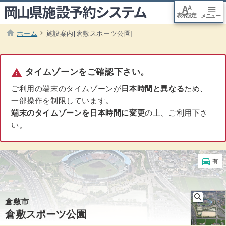
font_adjuster
menu
表示設定
arrow_downward
メニュー
本文
へ移
動
home
chevron_right
ホーム
施設案内[倉敷スポーツ公園]
現在のページ :
warning
タイムゾーンをご確認下さい。
ご利用の端末のタイムゾーンが
日本時間と異なる
ため、
一部操作を制限しています。
端末のタイムゾーンを日本時間に変更
の上、ご利用下さ
い。
駐車場
directions_car
有
zoom_in
倉敷市
倉敷スポーツ公園