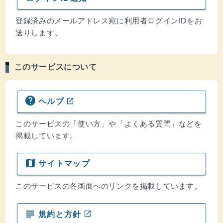
登録済みのメールアドレス宛に利用者ログインIDをお
送りします。
このサービスについて
help
open_in_new
ヘルプ
(ウインドウを別のタブで表示します)
このサービスの「使い方」や「よくある質問」などを
掲載しています。
map
サイトマップ
このサービスの各画面へのリンクを掲載しています。
subject
open_in_new
規約と方針
(ウインドウを別のタブで表示します)