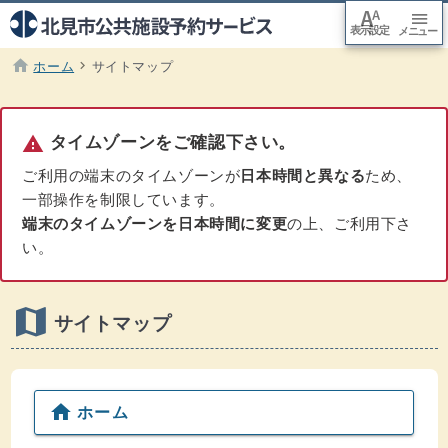
font_adjuster
menu
表示設定
arrow_downward
メニュー
本文
へ移
動
home
chevron_right
ホーム
サイトマップ
現在のページ :
warning
タイムゾーンをご確認下さい。
ご利用の端末のタイムゾーンが
日本時間と異なる
ため、
一部操作を制限しています。
端末のタイムゾーンを日本時間に変更
の上、ご利用下さ
い。
map
サイトマップ
home
ホーム