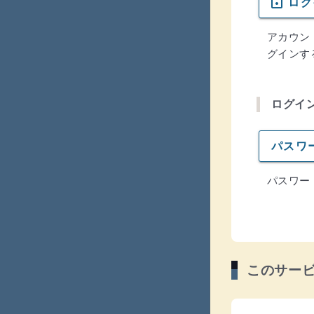
lock_open
ログ
アカウン
グインす
ログイ
パスワ
パスワー
このサー