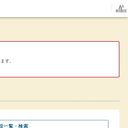
font_adjuster
表示設定
います。
設一覧・検索