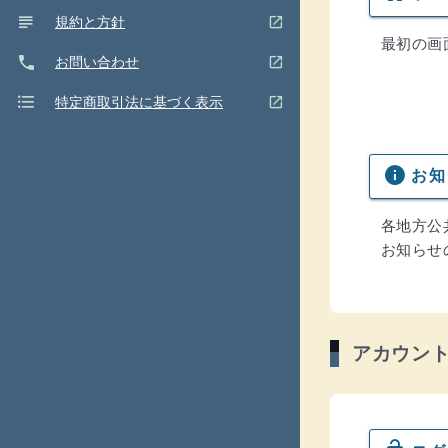
subject
(ウインドウを別のタブで表示します)
open_in_new
規約と方針
最初の画
phone
(ウインドウを別のタブで表示します)
open_in_new
お問い合わせ
format_list_bulleted
(ウインドウを別のタブで表示します)
open_in_new
特定商取引法に基づく表示
閉
close
じ
る
info
お知
各地方公
お知らせ
アカウン