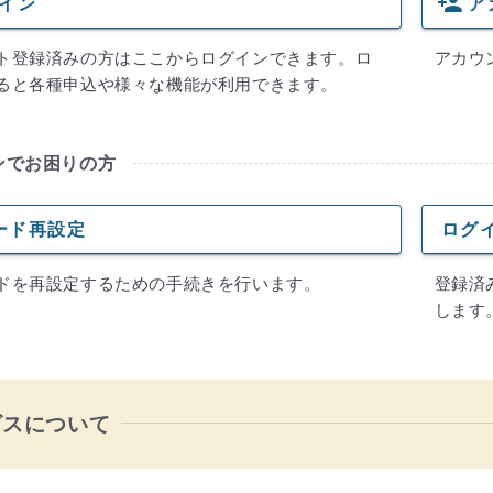
person_add
イン
ア
ト登録済みの方はここからログインできます。ロ
アカウ
ると各種申込や様々な機能が利用できます。
ンでお困りの方
ード再設定
ログイ
ドを再設定するための手続きを行います。
登録済
します
ビスについて