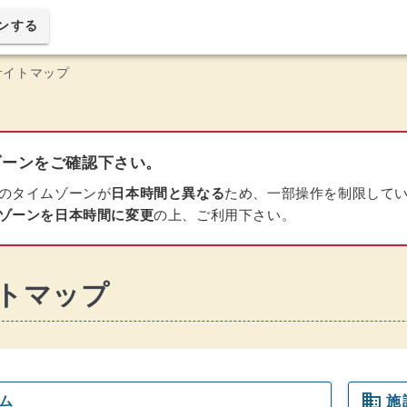
ンする
サイトマップ
ーンをご確認下さい。
のタイムゾーンが
日本時間と異なる
ため、一部操作を制限して
ゾーンを日本時間に変更
の上、ご利用下さい。
トマップ
domain
ム
施