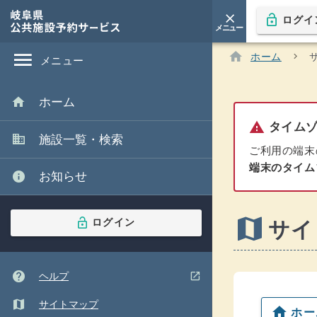
close
lock_open
ログイ
arrow_downward
メニュー
本文
へ移
閉じる
動
あなたの現在地:
menu
home
ホーム
chevron_right
現在のページ :
メニュー
home
ホーム
warning
タイムゾ
domain
施設一覧・検索
ご利用の端末
端末のタイム
info
お知らせ
map
lock_open
ログイン
サイ
help
(ウインドウを別のタブで表示します)
open_in_new
ヘルプ
map
サイトマップ
home
ホー