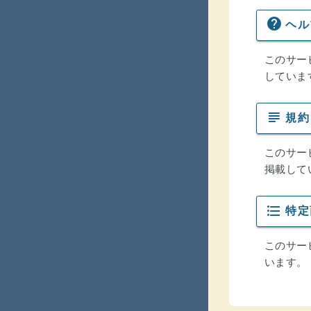
help
ヘル
(ウインドウを別のタブで表示します)
このサー
していま
subject
規約
(ウインドウを別のタブで表示します)
このサー
掲載して
format_list_bulleted
特定
(ウインドウを別のタブで表示します)
このサー
います。