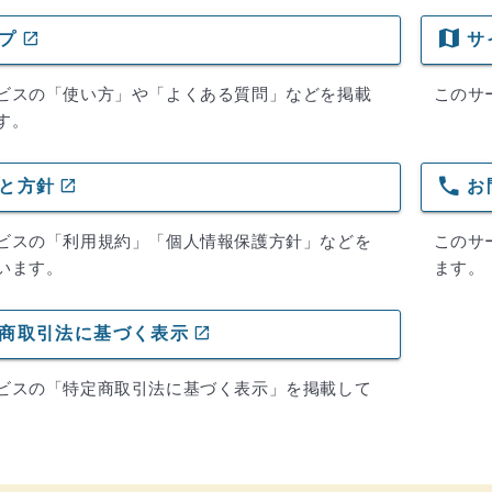
map
open_in_new
プ
サ
ビスの「使い方」や「よくある質問」などを掲載
このサ
す。
phone
open_in_new
と方針
お
(ウインドウを別のタブで表示します)
ビスの「利用規約」「個人情報保護方針」などを
このサ
います。
ます。
open_in_new
商取引法に基づく表示
ビスの「特定商取引法に基づく表示」を掲載して