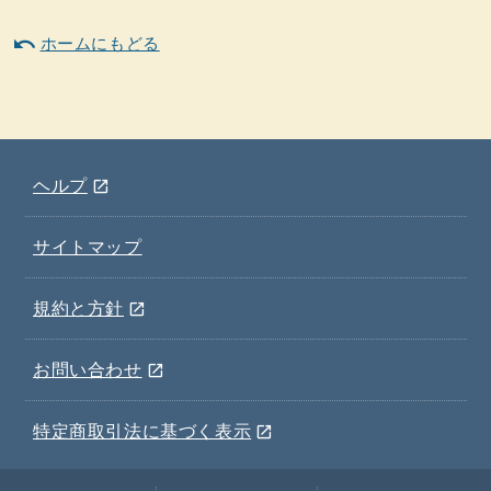
undo
ホームにもどる
(ウインドウを別のタブで表示します)
ヘルプ
open_in_new
サイトマップ
(ウインドウを別のタブで表示します)
規約と方針
open_in_new
(ウインドウを別のタブで表示します)
お問い合わせ
open_in_new
(ウインドウを別のタブで表示します)
特定商取引法に基づく表示
open_in_new