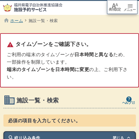
font_adjuster
menu
表示設定
arrow_downward
メニュー
本文
へ移
動
home
chevron_right
ホーム
施設一覧・検索
現在のページ :
warning
タイムゾーンをご確認下さい。
ご利用の端末のタイムゾーンが
日本時間と異なる
ため、
一部操作を制限しています。
端末のタイムゾーンを日本時間に変更
の上、ご利用下さ
い。
domain
ヘルプ - 施設一覧・検索
ウインドウを別のタブで表示します
help
施設一覧・検索
ヘルプ
open_in_new
必須の項目を入力してください。
search
keyboard_arrow_up
絞り込み条件
閉じる