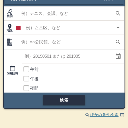
sports_tennis
利用目的
search
目的
place
地区
arrow_drop_down
edit
地区
目
的・
場所
domain
施設
search
施設
利用日
event
利用時間帯
calendar_today
午前
利用日時
午後
利用時間帯
夜間
検索
search
open_in_browser
ほかの条件検索