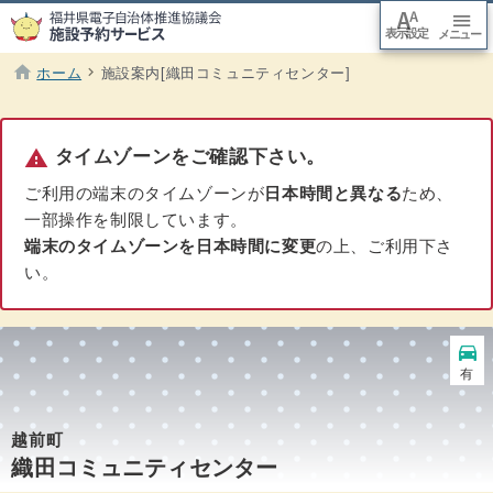
font_adjuster
menu
表示設定
arrow_downward
メニュー
本文
へ移
動
home
chevron_right
ホーム
施設案内[織田コミュニティセンター]
現在のページ :
warning
タイムゾーンをご確認下さい。
ご利用の端末のタイムゾーンが
日本時間と異なる
ため、
一部操作を制限しています。
端末のタイムゾーンを日本時間に変更
の上、ご利用下さ
い。
directions_car
駐車場
有
越前町
織田コミュニティセンター