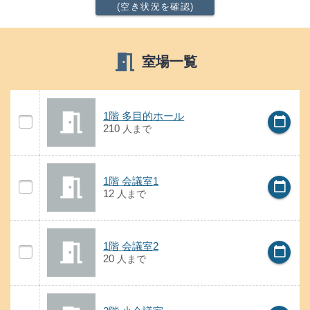
(空き状況を確認)
meeting_room
室場一覧
の案内
1階 多目的ホール
1階 多目的ホール
calendar_today
1階 多目的ホールの空き状況
210
人
まで
の案内
1階 会議室1
1階 会議室1
calendar_today
1階 会議室1の空き状況
12
人
まで
の案内
1階 会議室2
1階 会議室2
calendar_today
1階 会議室2の空き状況
20
人
まで
の案内
2階 小会議室