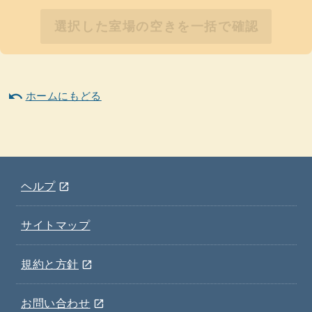
選択した室場の空きを一括で確認
undo
ホームにもどる
(ウインドウを別のタブで表示します)
ヘルプ
open_in_new
サイトマップ
(ウインドウを別のタブで表示します)
規約と方針
open_in_new
(ウインドウを別のタブで表示します)
お問い合わせ
open_in_new