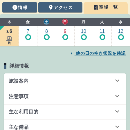
meeting_room
info
place
室場一覧
情報
アクセス
情報
木
金
土
日
月
火
水
6
7
8
9
10
11
12
8/
trip_origin
trip_origin
trip_origin
trip_origin
trip_origin
trip_origin
contact_reservation
終
arrow_right
他の日の空き状況を確認
詳細情報
keyboard_arrow_down
施設案内
keyboard_arrow_down
注意事項
keyboard_arrow_down
主な利用目的
keyboard_arrow_down
主な備品