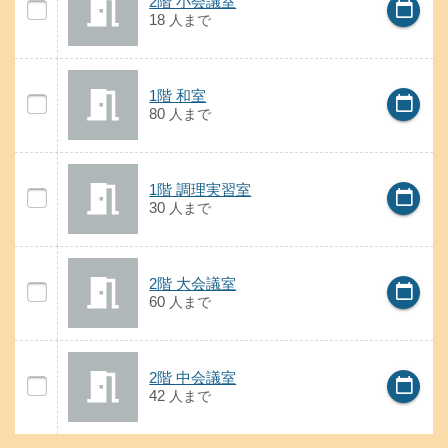
2階 小会議室
calendar_today
2階 小会議室の空き状況
18
人
まで
の案内
1階 和室
1階 和室
calendar_today
1階 和室の空き状況
80
人
まで
の案内
1階 調理実習室
1階 調理実習室
calendar_today
1階 調理実習室の空き状況
30
人
まで
の案内
2階 大会議室
2階 大会議室
calendar_today
2階 大会議室の空き状況
60
人
まで
の案内
2階 中会議室
2階 中会議室
calendar_today
2階 中会議室の空き状況
42
人
まで