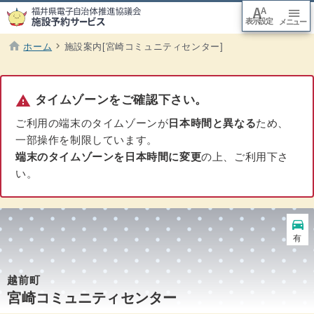
font_adjuster
menu
表示設定
arrow_downward
メニュー
本文
へ移
動
home
chevron_right
ホーム
施設案内[宮崎コミュニティセンター]
現在のページ :
warning
タイムゾーンをご確認下さい。
ご利用の端末のタイムゾーンが
日本時間と異なる
ため、
一部操作を制限しています。
端末のタイムゾーンを日本時間に変更
の上、ご利用下さ
い。
directions_car
駐車場
有
越前町
宮崎コミュニティセンター