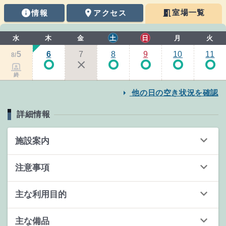
meeting_room
info
place
室場一覧
情報
アクセス
情報
水
木
金
土
日
月
火
5
6
7
8
9
10
11
8/
trip_origin
close
trip_origin
trip_origin
trip_origin
trip_origin
contact_reservation
終
arrow_right
他の日の空き状況を確認
詳細情報
keyboard_arrow_down
施設案内
keyboard_arrow_down
注意事項
keyboard_arrow_down
主な利用目的
keyboard_arrow_down
主な備品