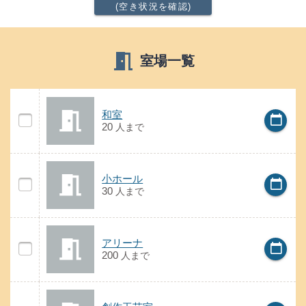
(空き状況を確認)
meeting_room
室場一覧
の案内
和室
和室
calendar_today
和室の空き状況
20
人
まで
の案内
小ホール
小ホール
calendar_today
小ホールの空き状況
30
人
まで
の案内
アリーナ
アリーナ
calendar_today
アリーナの空き状況
200
人
まで
の案内
創作工芸室