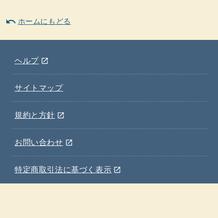
undo
ホームにもどる
(ウインドウを別のタブで表示します)
ヘルプ
open_in_new
サイトマップ
(ウインドウを別のタブで表示します)
規約と方針
open_in_new
(ウインドウを別のタブで表示します)
お問い合わせ
open_in_new
(ウインドウを別のタブで表示します)
特定商取引法に基づく表示
open_in_new
ホーム
施設一覧・検索
お知らせ