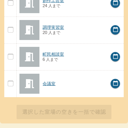
創作工芸室
calendar_today
創作工芸室の空き状況
24
人
まで
の案内
調理実習室
調理実習室
calendar_today
調理実習室の空き状況
20
人
まで
の案内
町民相談室
町民相談室
calendar_today
町民相談室の空き状況
6
人
まで
会議室
calendar_today
の案内
会議室
会議室の空き状況
選択した室場の空きを一括で確認