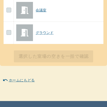
会議室
の案内
会議室
グラウンド
の案内
グラウンド
選択した室場の空きを一括で確認
undo
ホームにもどる