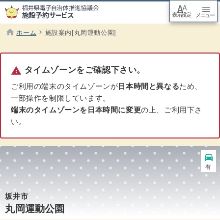
font_adjuster
menu
表示設定
arrow_downward
メニュー
本文
へ移
動
home
chevron_right
ホーム
施設案内[丸岡運動公園]
現在のページ :
warning
タイムゾーンをご確認下さい。
ご利用の端末のタイムゾーンが
日本時間と異なる
ため、
一部操作を制限しています。
端末のタイムゾーンを日本時間に変更
の上、ご利用下さ
い。
directions_car
駐車場
有
坂井市
丸岡運動公園