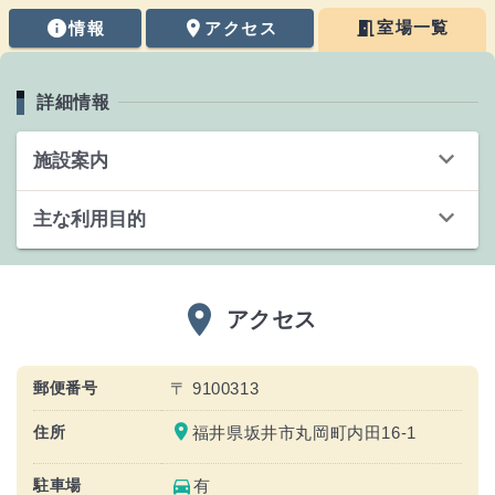
meeting_room
info
place
室場一覧
情報
アクセス
情報
詳細情報
keyboard_arrow_down
施設案内
keyboard_arrow_down
主な利用目的
place
アクセス
郵便番号
〒 9100313
place
住所
福井県坂井市丸岡町内田16-1
directions_car
駐車場
有