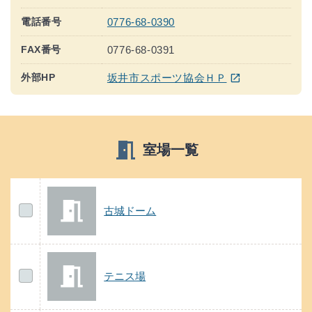
電話番号
0776-68-0390
FAX番号
0776-68-0391
(ウインドウを別のタブで表示します)
外部HP
坂井市スポーツ協会ＨＰ
open_in_new
meeting_room
室場一覧
古城ドーム
の案内
古城ドーム
テニス場
の案内
テニス場