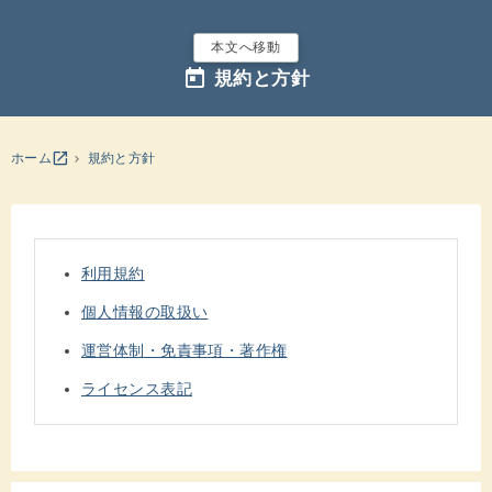
本文へ移動
today
規約と方針
別のウインドウを開きます
open_in_new
ホーム
規約と方針
利用規約
個人情報の取扱い
運営体制・免責事項・著作権
ライセンス表記