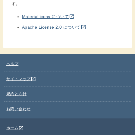
す。
別のウインドウを開きます
open_in_new
Material icons について
別のウインドウを開きます
open_in_new
Apache License 2.0 について
ヘルプ
別のウインドウを開きます
open_in_new
サイトマップ
規約と方針
お問い合わせ
別のウインドウを開きます
open_in_new
ホーム