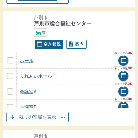
芦別市
芦別市総合福祉センター
駐車場
directions_car
有
calendar_today
description
空き状況
案内
芦別市総合福祉センターの
芦別市総合福祉センターの
ネット申込
OK
ホール 芦別市総合福祉センター
calendar_today
の案内
ホール
ホールの
空き状況
ネット申込
OK
ふれあいホール 芦別市総合福祉センター
calendar_today
の案内
ふれあいホール
ふれあいホールの
空き状況
ネット申込
OK
会議室A 芦別市総合福祉センター
calendar_today
の案内
会議室A
会議室Aの
空き状況
ネット申込
OK
会議室B 芦別市総合福祉センター
calendar_today
の案内
会議室B
会議室Bの
空き状況
芦別市総合福祉センターの
arrow_downward
more_horiz
残りの室場を表示
芦別市