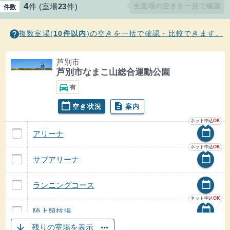
目的
4
全室場の空きを一括で確認
件
(
室場
23
件
)
件数
place
地区
arrow_drop_down
edit
地区
目
的・
ヒント
場所
help
複数室場(
10件以内
)の空きを一括で確認・比較できます。
domain
施設
search
施設
一覧
芦別市
利用日
芦別市なまこ山総合運動公園
event
駐車場
directions_car
有
利用時間帯
calendar_today
午前
calendar_today
description
利用日時
空き状況
案内
芦別市なまこ山総合運動公園の
芦別市なまこ山総合運動公園の
午後
利用時間帯
ネット申込
OK
夜間
アリーナ 芦別市なまこ山総合運動公園
calendar_today
の案内
アリーナ
アリーナの
空き状況
ネット申込
OK
検索
サブアリーナ 芦別市なまこ山総合運動公園
calendar_today
の案内
サブアリーナ
サブアリーナの
空き状況
ランニングコース 芦別市なまこ山総合運動公園
calendar_today
の案内
ランニングコース
ランニングコースの
空き状況
ネット申込
OK
陸上競技場 芦別市なまこ山総合運動公園
calendar_today
の案内
陸上競技場
陸上競技場の
空き状況
芦別市なまこ山総合運動公園の
arrow_downward
more_horiz
残りの室場を表示