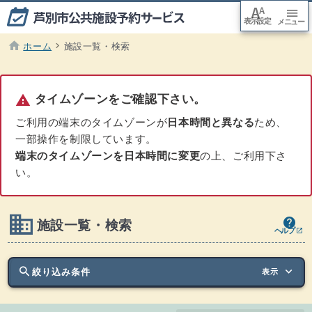
font_adjuster
menu
表示設定
arrow_downward
メニュー
本文
へ移
動
home
chevron_right
ホーム
施設一覧・検索
現在のページ :
warning
タイムゾーンをご確認下さい。
ご利用の端末のタイムゾーンが
日本時間と異なる
ため、
一部操作を制限しています。
端末のタイムゾーンを日本時間に変更
の上、ご利用下さ
い。
domain
ヘルプ - 施設一覧・検索
ウインドウを別のタブで表示します
help
施設一覧・検索
ヘルプ
open_in_new
search
keyboard_arrow_down
絞り込み条件
表示
sports_tennis
利用目的
search