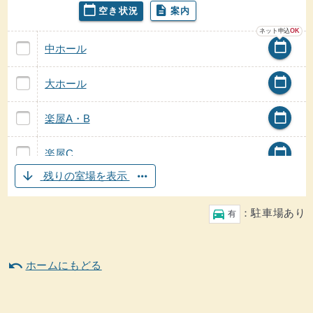
calendar_today
description
空き状況
案内
芦別市民会館の
芦別市民会館の
ネット申込
OK
中ホール 芦別市民会館
calendar_today
の案内
中ホール
中ホールの
空き状況
大ホール 芦別市民会館
calendar_today
の案内
大ホール
大ホールの
空き状況
楽屋A・B 芦別市民会館
calendar_today
の案内
楽屋A・B
楽屋A・Bの
空き状況
楽屋C 芦別市民会館
calendar_today
の案内
楽屋C
楽屋Cの
空き状況
芦別市民会館の
arrow_downward
more_horiz
残りの室場を表示
凡例
駐車場
directions_car
：駐車場あり
有
undo
ホームにもどる