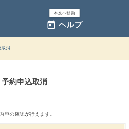
本文へ移動
today
ヘルプ
込取消
- 予約申込取消
内容の確認が行えます。