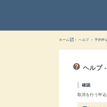
別のウインドウを開きます
open_in_new
ホーム
ヘルプ
予約申
ヘルプ 
確認
取消を行う申込