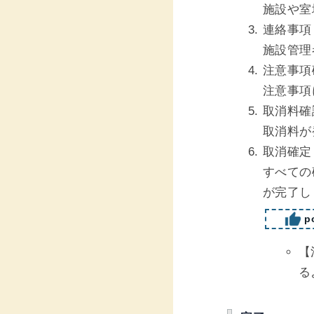
施設や室
連絡事項
施設管理
注意事項
注意事項
取消料確
取消料が
取消確定
すべての
が完了し
po
【
る