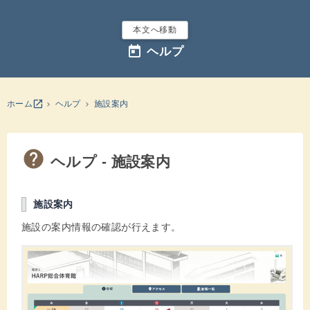
本文へ移動
today
ヘルプ
別のウインドウを開きます
open_in_new
ホーム
ヘルプ
施設案内
ヘルプ - 施設案内
施設案内
施設の案内情報の確認が行えます。