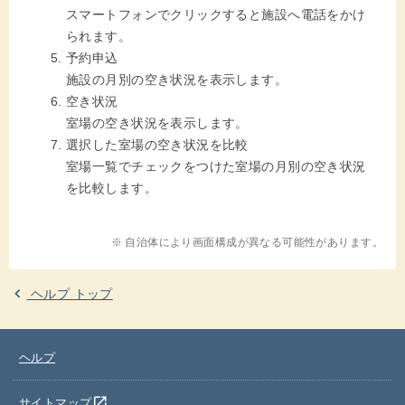
スマートフォンでクリックすると施設へ電話をかけ
られます。
予約申込
施設の月別の空き状況を表示します。
空き状況
室場の空き状況を表示します。
選択した室場の空き状況を比較
室場一覧でチェックをつけた室場の月別の空き状況
を比較します。
※ 自治体により画面構成が異なる可能性があります。
ヘルプ トップ
ヘルプ
別のウインドウを開きます
open_in_new
サイトマップ