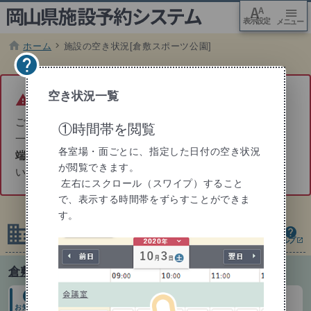
font_adjuster
menu
表示設定
arrow_downward
メニュー
本文
へ移
動
home
chevron_right
ホーム
施設の空き状況[倉敷スポーツ公園]
現在のページ :
help
空き状況一覧
warning
タイムゾーンをご確認下さい。
ご利用の端末のタイムゾーンが
日本時間と異なる
ため、
①時間帯を閲覧
一部操作を制限しています。
各室場・面ごとに、指定した日付の空き状況
端末のタイムゾーンを日本時間に変更
の上、ご利用下さ
が閲覧できます。
い。
 左右にスクロール（スワイプ）すること
で、表示する時間帯をずらすことができま
す。
domain
ヘルプ - 施設の空き状況
ウインドウを別のタブで表示します
help
施設の空き状況
ヘルプ
open_in_new
対象施設
倉敷スポーツ公園
info
2026/8
定期メンテナンスの実施について（実
お知らせ