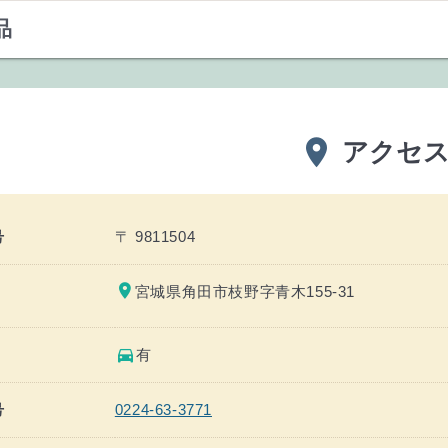
品
place
アクセ
号
〒 9811504
place
宮城県角田市枝野字青木155-31
directions_car
有
号
0224-63-3771