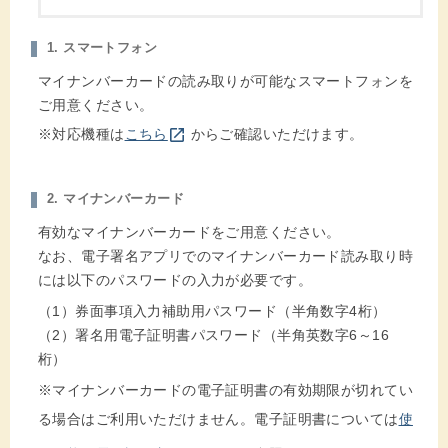
1. スマートフォン
マイナンバーカードの読み取りが可能なスマートフォンを
ご用意ください。
別のウインドウを開きます
open_in_new
※対応機種は
こちら
からご確認いただけます。
2. マイナンバーカード
有効なマイナンバーカードをご用意ください。
なお、電子署名アプリでのマイナンバーカード読み取り時
には以下のパスワードの入力が必要です。
（1）券面事項入力補助用パスワード（半角数字4桁）
（2）署名用電子証明書パスワード（半角英数字6～16
桁）
※マイナンバーカードの電子証明書の有効期限が切れてい
る場合はご利用いただけません。電子証明書については
使