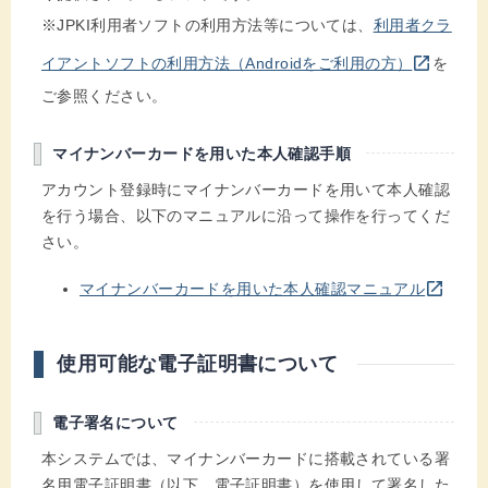
※JPKI利用者ソフトの利用方法等については、
利用者クラ
別のウインドウを開きます
open_in_new
イアントソフトの利用方法（Androidをご利用の方）
を
ご参照ください。
マイナンバーカードを用いた本人確認手順
アカウント登録時にマイナンバーカードを用いて本人確認
を行う場合、以下のマニュアルに沿って操作を行ってくだ
さい。
別のウインドウを開きます
open_in_new
マイナンバーカードを用いた本人確認マニュアル
使用可能な電子証明書について
電子署名について
本システムでは、マイナンバーカードに搭載されている署
名用電子証明書（以下、電子証明書）を使用して署名した