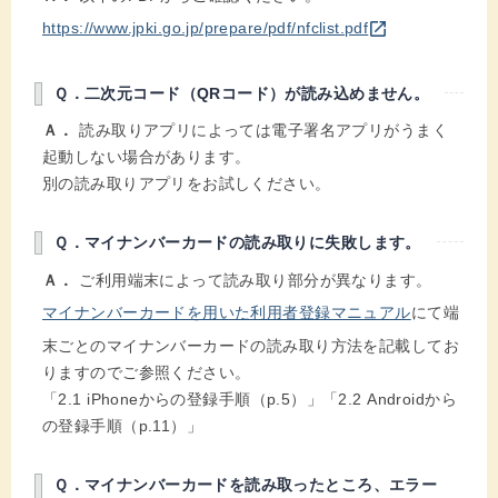
別のウインドウを開きます
open_in_new
https://www.jpki.go.jp/prepare/pdf/nfclist.pdf
Ｑ．二次元コード（QRコード）が読み込めません。
Ａ．
読み取りアプリによっては電子署名アプリがうまく
起動しない場合があります。
別の読み取りアプリをお試しください。
Ｑ．マイナンバーカードの読み取りに失敗します。
Ａ．
ご利用端末によって読み取り部分が異なります。
マイナンバーカードを用いた利用者登録マニュアル
にて端
末ごとのマイナンバーカードの読み取り方法を記載してお
りますのでご参照ください。
「2.1 iPhoneからの登録手順（p.5）」「2.2 Androidから
の登録手順（p.11）」
Ｑ．マイナンバーカードを読み取ったところ、エラー