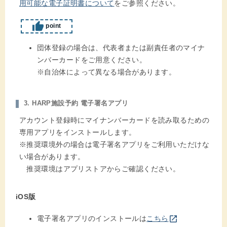
用可能な電子証明書について
をご参照ください。
point
団体登録の場合は、代表者または副責任者のマイナ
ンバーカードをご用意ください。
※自治体によって異なる場合があります。
3. HARP施設予約 電子署名アプリ
アカウント登録時にマイナンバーカードを読み取るための
専用アプリをインストールします。
※推奨環境外の場合は電子署名アプリをご利用いただけな
い場合があります。
推奨環境はアプリストアからご確認ください。
iOS版
別のウインドウを開きます
open_in_new
電子署名アプリのインストールは
こちら