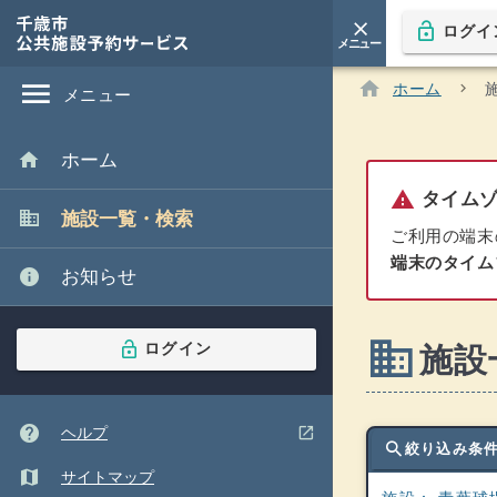
close
lock_open
ログイ
arrow_downward
メニュー
本文
へ移
閉じる
動
あなたの現在地:
menu
home
ホーム
chevron_right
現在のページ :
メニュー
home
ホーム
warning
タイムゾ
domain
施設一覧・検索
ご利用の端末
端末のタイム
info
お知らせ
domain
lock_open
ログイン
施設
help
(ウインドウを別のタブで表示します)
open_in_new
ヘルプ
search
絞り込み条
map
サイトマップ