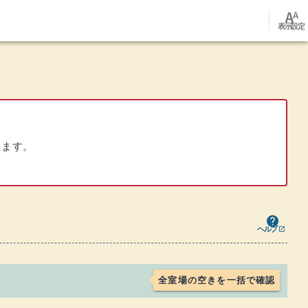
font_adjuster
表示設定
います。
ヘルプ - 施設一覧・検索
ウインドウを別のタブで表示します
help
ヘルプ
open_in_new
全室場の空きを一括で確認