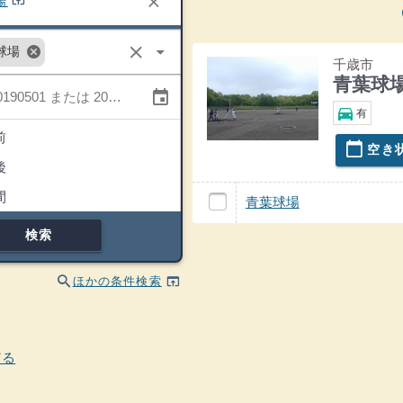
clear
open_in_browser
場
一覧
clear
arrow_drop_down
cancel
球場
千歳市
青葉球
event
駐車場
directions_car
有
前
calendar_today
空き
青葉球場の
後
間
青葉球場 青葉球場
の案内
青葉球場
検索
search
open_in_browser
ほかの条件検索
どる