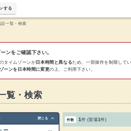
ンする
施設一覧・検索
ーンをご確認下さい。
のタイムゾーンが
日本時間と異なる
ため、一部操作を制限して
ゾーンを日本時間に変更
の上、ご利用下さい。
一覧・検索
keyboard_arrow_up
件
閉じる
1
件
(
室場
1
件
)
件数