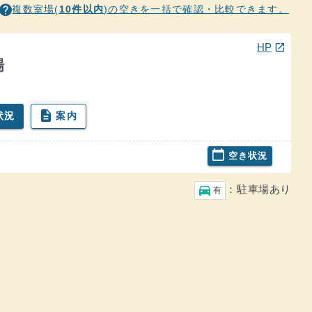
ヒント
help
複数室場(
10件以内
)の空きを一括で確認・比較できます。
青葉球場の
(ウインドウを別のタブで表示します)
HP
open_in_new
場
description
状況
案内
青葉球場の
calendar_today
青葉球場の
空き状況
凡例
駐車場
directions_car
：駐車場あり
有