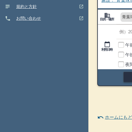
施設：
青葉球
subject
(ウインドウを別のタブで表示します)
open_in_new
規約と方針
domain
目的・場所
青葉
phone
(ウインドウを別のタブで表示します)
選択済み 青葉球場
open_in_new
お問い合わせ
目的・場所
利用日
閉
close
じ
る
利用時間帯
calendar_today
午
利用日時
午
利用時間帯
夜
undo
ホームにも